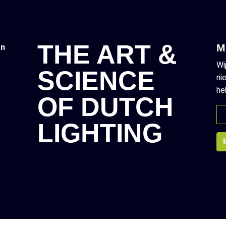
THE ART &
en
M
Wi
SCIENCE
ni
he
OF DUTCH
LIGHTING