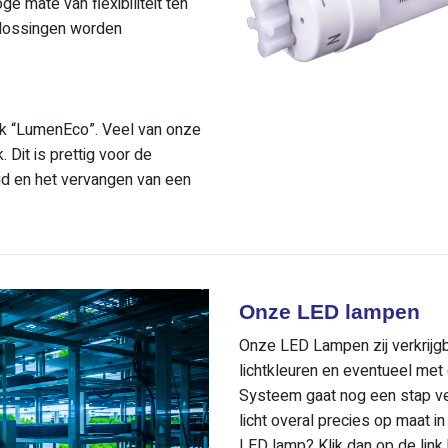
mate van flexibiliteit ten
plossingen worden
rk “LumenEco”. Veel van onze
 Dit is prettig voor de
tijd en het vervangen van een
Onze LED lampen
Onze LED Lampen zij verkrijgba
lichtkleuren en eventueel me
Systeem gaat nog een stap ve
licht overal precies op maat i
LED lamp? Klik dan op de link 